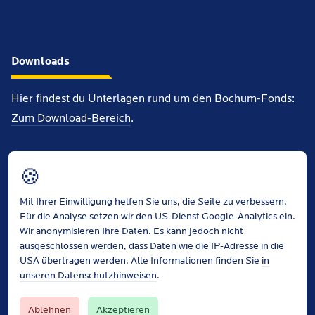
Downloads
Hier findest du Unterlagen rund um den Bochum-Fonds:
Zum Download-Bereich
.
Info-Flyer (PDF, 3MB)
🍪
Antragsformular (PDF, 51KB)
Finanzierungsplan (PDF, 218KB)
Mit Ihrer Einwilligung helfen Sie uns, die Seite zu verbessern.
Für die Analyse setzen wir den US-Dienst Google-Analytics ein.
Wir anonymisieren Ihre Daten. Es kann jedoch nicht
ausgeschlossen werden, dass Daten wie die IP-Adresse in die
USA übertragen werden. Alle Informationen finden Sie
in
unseren Datenschutzhinweisen
.
Ablehnen
Akzeptieren