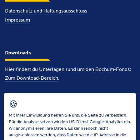
Datenschutz und Haftungsausschluss
Impressum
Downloads
Hier findest du Unterlagen rund um den Bochum-Fonds:
Zum Download-Bereich
.
Info-Flyer (PDF, 3MB)
🍪
Antragsformular (PDF, 51KB)
Finanzierungsplan (PDF, 218KB)
Mit Ihrer Einwilligung helfen Sie uns, die Seite zu verbessern.
Für die Analyse setzen wir den US-Dienst Google-Analytics ein.
Wir anonymisieren Ihre Daten. Es kann jedoch nicht
ausgeschlossen werden, dass Daten wie die IP-Adresse in die