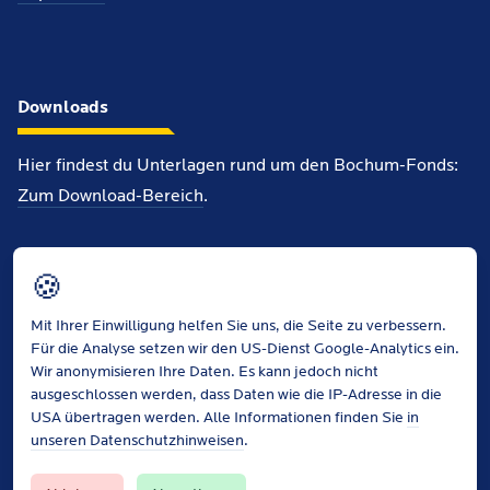
Downloads
Hier findest du Unterlagen rund um den Bochum-Fonds:
Zum Download-Bereich
.
Info-Flyer (PDF, 3MB)
🍪
Antragsformular (PDF, 51KB)
Finanzierungsplan (PDF, 218KB)
Mit Ihrer Einwilligung helfen Sie uns, die Seite zu verbessern.
Für die Analyse setzen wir den US-Dienst Google-Analytics ein.
Wir anonymisieren Ihre Daten. Es kann jedoch nicht
ausgeschlossen werden, dass Daten wie die IP-Adresse in die
USA übertragen werden. Alle Informationen finden Sie
in
unseren Datenschutzhinweisen
.